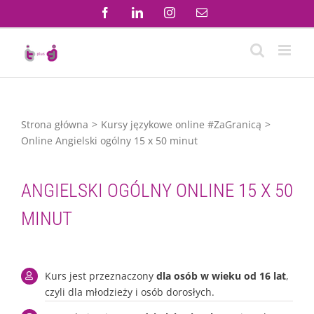
Przejdź
Facebook
LinkedIn
Instagram
Email
do
zawartości
Strona główna
Kursy językowe online #ZaGranicą
Online Angielski ogólny 15 x 50 minut
ANGIELSKI OGÓLNY ONLINE 15 X 50
MINUT
Kurs jest przeznaczony
dla osób w wieku od 16 lat
,
czyli dla młodzieży i osób dorosłych.