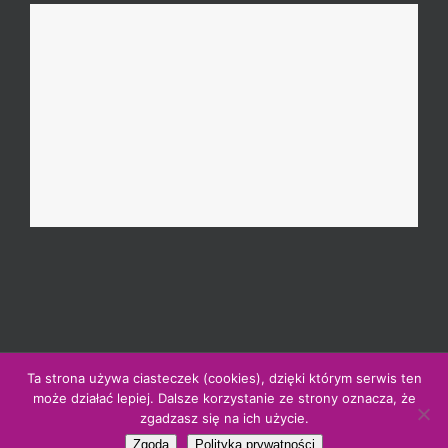
Ta strona używa ciasteczek (cookies), dzięki którym serwis ten
© Copyright 2000 - 2021 |
Polityka prywatności
|
Mapa witryny
może działać lepiej. Dalsze korzystanie ze strony oznacza, że
|
Regulamin vouchera TplusT
zgadzasz się na ich użycie.
Facebook
LinkedIn
Instagram
Email
Zgoda
Polityka prywatności