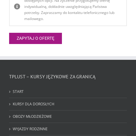
dostępnych opcji. Na życzenie przygotujemy ofertę
indywidualną, dokładnie uwzględniającą Państwa
potrzeby. Zapraszamy do kontaktu telefonicznego lub
mailowego.
TPLUST – KURSY JĘZYKOWE ZA GRANICĄ
START
KURSY DLA DOROSŁYCH
OBOZY MŁODZIEŻOWE
WYJAZDY RODZINNE