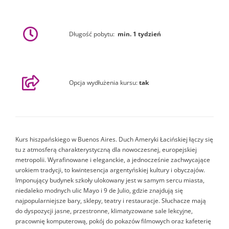
Długość pobytu:
min. 1 tydzień
Opcja wydłużenia kursu
:
tak
Kurs hiszpańskiego w Buenos Aires. Duch Ameryki Łacińskiej łączy się
tu z atmosferą charakterystyczną dla nowoczesnej, europejskiej
metropolii. Wyrafinowane i eleganckie, a jednocześnie zachwycające
urokiem tradycji, to kwintesencja argentyńskiej kultury i obyczajów.
Imponujący budynek szkoły ulokowany jest w samym sercu miasta,
niedaleko modnych ulic Mayo i 9 de Julio, gdzie znajdują się
najpopularniejsze bary, sklepy, teatry i restauracje. Słuchacze mają
do dyspozycji jasne, przestronne, klimatyzowane sale lekcyjne,
pracownię komputerową, pokój do pokazów filmowych oraz kafeterię