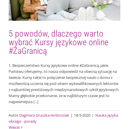
językowe online #ZaGranicą
Nauka języka obcego - porady
5 powodów, dlaczego warto
wybrać Kursy językowe online
#ZaGranicą
1. Bezpieczeństwo Kursy językowe online #ZaGranicą, jakie
Państwu oferujemy, to nasza odpowiedź na obecną sytuację na
świecie. Kursy takie to połączenie bezpiecznej nauki z domu z
możliwością uczenia się pod okiem wykwalifikowanych lektorów
z najbardziej prestiżowych międzynarodowych szkół językowych.
Mamy głębokie przekonanie, że w najbliższym czasie jest to
najpewniejsza
[...]
Autor
Dagmara Gruszka-Ambroziak
|
18-5-2020
|
Nauka języka
obcego - porady
Więcej