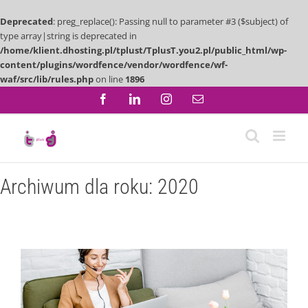
Deprecated
: preg_replace(): Passing null to parameter #3 ($subject) of
type array|string is deprecated in
/home/klient.dhosting.pl/tplust/TplusT.you2.pl/public_html/wp-
content/plugins/wordfence/vendor/wordfence/wf-
waf/src/lib/rules.php
on line
1896
Przejdź
Facebook
LinkedIn
Instagram
Email
do
zawartości
Archiwum dla roku:
2020
5 powodów, dlaczego warto wybrać Kursy