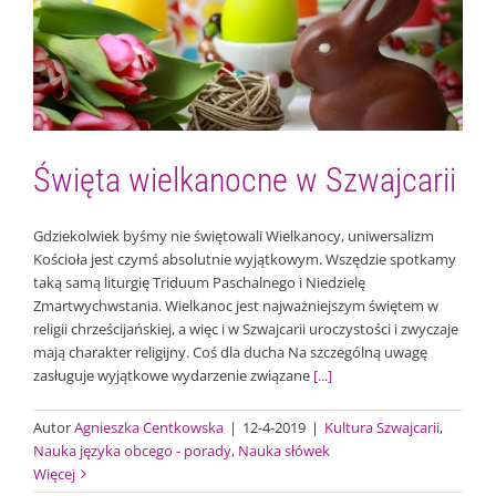
Święta wielkanocne w Szwajcarii
Kultura Szwajcarii
Nauka języka obcego - porady
Nauka słówek
Święta wielkanocne w Szwajcarii
Gdziekolwiek byśmy nie świętowali Wielkanocy, uniwersalizm
Kościoła jest czymś absolutnie wyjątkowym. Wszędzie spotkamy
taką samą liturgię Triduum Paschalnego i Niedzielę
Zmartwychwstania. Wielkanoc jest najważniejszym świętem w
religii chrześcijańskiej, a więc i w Szwajcarii uroczystości i zwyczaje
mają charakter religijny. Coś dla ducha Na szczególną uwagę
zasługuje wyjątkowe wydarzenie związane
[...]
Autor
Agnieszka Centkowska
|
12-4-2019
|
Kultura Szwajcarii
,
Nauka języka obcego - porady
,
Nauka słówek
Więcej