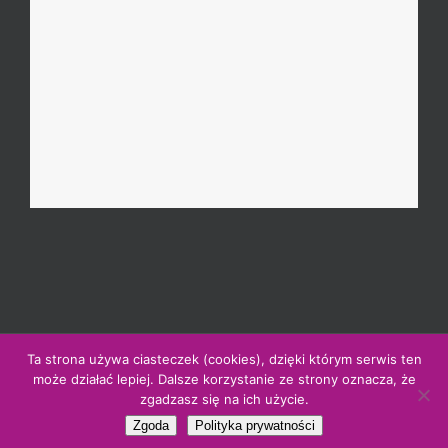
Ta strona używa ciasteczek (cookies), dzięki którym serwis ten
© Copyright 2000 - 2021 |
Polityka prywatności
|
Mapa witryny
może działać lepiej. Dalsze korzystanie ze strony oznacza, że
|
Regulamin vouchera TplusT
zgadzasz się na ich użycie.
Facebook
LinkedIn
Instagram
Email
Zgoda
Polityka prywatności