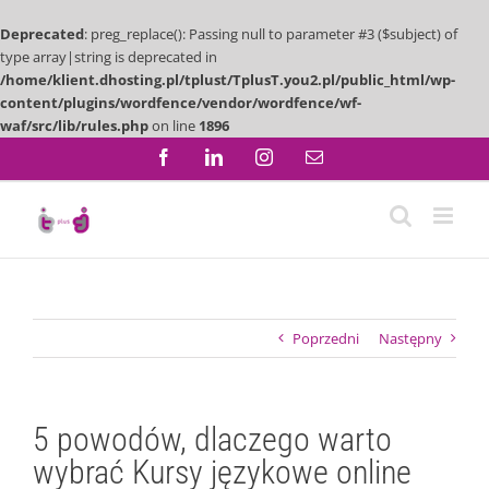
Deprecated
: preg_replace(): Passing null to parameter #3 ($subject) of
type array|string is deprecated in
/home/klient.dhosting.pl/tplust/TplusT.you2.pl/public_html/wp-
content/plugins/wordfence/vendor/wordfence/wf-
waf/src/lib/rules.php
on line
1896
Przejdź
Facebook
LinkedIn
Instagram
Email
do
zawartości
Poprzedni
Następny
5 powodów, dlaczego warto
wybrać Kursy językowe online