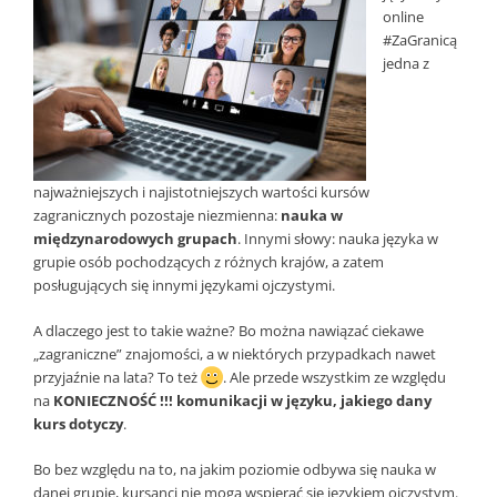
online
#ZaGranicą
jedna z
najważniejszych i najistotniejszych wartości kursów
zagranicznych pozostaje niezmienna:
nauka w
międzynarodowych grupach
. Innymi słowy: nauka języka w
grupie osób pochodzących z różnych krajów, a zatem
posługujących się innymi językami ojczystymi.
A dlaczego jest to takie ważne? Bo można nawiązać ciekawe
„zagraniczne” znajomości, a w niektórych przypadkach nawet
przyjaźnie na lata? To też
. Ale przede wszystkim ze względu
na
KONIECZNOŚĆ !!! komunikacji w języku, jakiego dany
kurs dotyczy
.
Bo bez względu na to, na jakim poziomie odbywa się nauka w
danej grupie, kursanci nie mogą wspierać się językiem ojczystym.