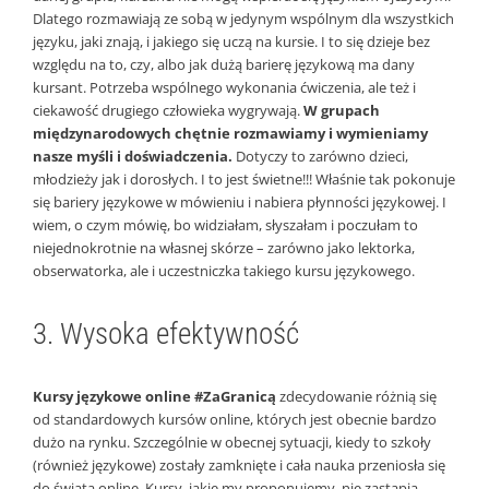
Dlatego rozmawiają ze sobą w jedynym wspólnym dla wszystkich
języku, jaki znają, i jakiego się uczą na kursie. I to się dzieje bez
względu na to, czy, albo jak dużą barierę językową ma dany
kursant. Potrzeba wspólnego wykonania ćwiczenia, ale też i
ciekawość drugiego człowieka wygrywają.
W grupach
międzynarodowych chętnie rozmawiamy i wymieniamy
nasze myśli i doświadczenia.
Dotyczy to zarówno dzieci,
młodzieży jak i dorosłych. I to jest świetne!!! Właśnie tak pokonuje
się bariery językowe w mówieniu i nabiera płynności językowej. I
wiem, o czym mówię, bo widziałam, słyszałam i poczułam to
niejednokrotnie na własnej skórze – zarówno jako lektorka,
obserwatorka, ale i uczestniczka takiego kursu językowego.
3. Wysoka efektywność
Kursy językowe online #ZaGranicą
zdecydowanie różnią się
od standardowych kursów online, których jest obecnie bardzo
dużo na rynku. Szczególnie w obecnej sytuacji, kiedy to szkoły
(również językowe) zostały zamknięte i cała nauka przeniosła się
do świata online. Kursy, jakie my proponujemy, nie zastąpią