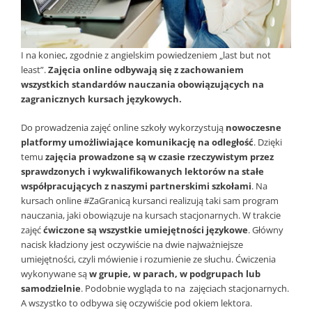
I na koniec, zgodnie z angielskim powiedzeniem „last but not
least”.
Zajęcia online odbywają się z zachowaniem
wszystkich standardów nauczania obowiązujących na
zagranicznych kursach językowych.
Do prowadzenia zajęć online szkoły wykorzystują
nowoczesne
platformy umożliwiające komunikację na odległość
. Dzięki
temu
zajęcia prowadzone są w czasie rzeczywistym przez
sprawdzonych i wykwalifikowanych lektorów na stałe
współpracujących z naszymi partnerskimi szkołami
. Na
kursach online #ZaGranicą kursanci realizują taki sam program
nauczania, jaki obowiązuje na kursach stacjonarnych. W trakcie
zajęć
ćwiczone są wszystkie umiejętności językowe
. Główny
nacisk kładziony jest oczywiście na dwie najważniejsze
umiejętności, czyli mówienie i rozumienie ze słuchu. Ćwiczenia
wykonywane są
w grupie, w parach, w podgrupach lub
samodzielnie
. Podobnie wygląda to na zajęciach stacjonarnych.
A wszystko to odbywa się oczywiście pod okiem lektora.