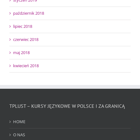
styczeń 2019
październik 2018
lipiec 2018
czerwiec 2018
maj 2018
kwiecień 2018
TPLUST – KURSY JĘZYKOWE W POLSCE I ZA GRANICĄ
HOME
O NAS