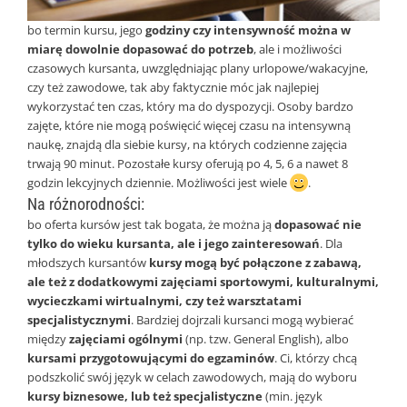
bo termin kursu, jego
godziny czy intensywność można w
miarę dowolnie dopasować do potrzeb
, ale i możliwości
czasowych kursanta, uwzględniając plany urlopowe/wakacyjne,
czy też zawodowe, tak aby faktycznie móc jak najlepiej
wykorzystać ten czas, który ma do dyspozycji. Osoby bardzo
zajęte, które nie mogą poświęcić więcej czasu na intensywną
naukę, znajdą dla siebie kursy, na których codzienne zajęcia
trwają 90 minut. Pozostałe kursy oferują po 4, 5, 6 a nawet 8
godzin lekcyjnych dziennie. Możliwości jest wiele
.
Na różnorodności:
bo oferta kursów jest tak bogata, że można ją
dopasować nie
tylko do wieku kursanta, ale i jego zainteresowań
. Dla
młodszych kursantów
kursy mogą być połączone z zabawą,
ale też z dodatkowymi zajęciami sportowymi, kulturalnymi,
wycieczkami wirtualnymi, czy też warsztatami
specjalistycznymi
. Bardziej dojrzali kursanci mogą wybierać
między
zajęciami ogólnymi
(np. tzw. General English), albo
kursami przygotowującymi do egzaminów
. Ci, którzy chcą
podszkolić swój język w celach zawodowych, mają do wyboru
kursy biznesowe, lub też specjalistyczne
(min. język