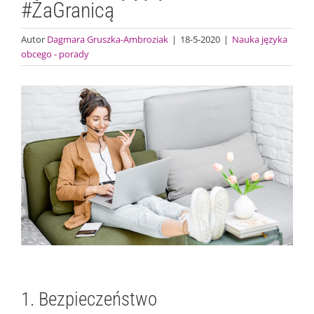
#ZaGranicą
Autor
Dagmara Gruszka-Ambroziak
|
18-5-2020
|
Nauka języka
obcego - porady
Pokaż
większy
obrazek
1. Bezpieczeństwo