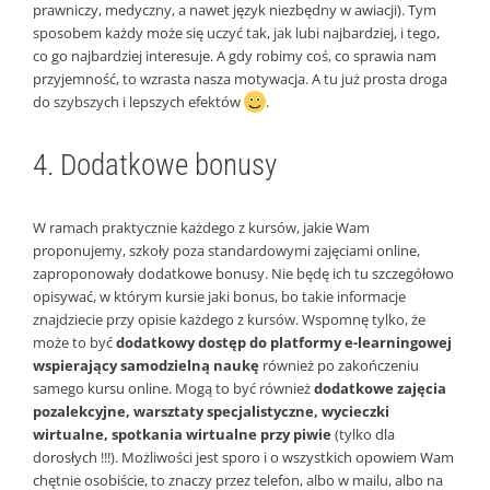
prawniczy, medyczny, a nawet język niezbędny w awiacji). Tym
sposobem każdy może się uczyć tak, jak lubi najbardziej, i tego,
co go najbardziej interesuje. A gdy robimy coś, co sprawia nam
przyjemność, to wzrasta nasza motywacja. A tu już prosta droga
do szybszych i lepszych efektów
.
4. Dodatkowe bonusy
W ramach praktycznie każdego z kursów, jakie Wam
proponujemy, szkoły poza standardowymi zajęciami online,
zaproponowały dodatkowe bonusy. Nie będę ich tu szczegółowo
opisywać, w którym kursie jaki bonus, bo takie informacje
znajdziecie przy opisie każdego z kursów. Wspomnę tylko, że
może to być
dodatkowy dostęp do platformy e-learningowej
wspierający samodzielną naukę
również po zakończeniu
samego kursu online. Mogą to być również
dodatkowe zajęcia
pozalekcyjne, warsztaty specjalistyczne, wycieczki
wirtualne, spotkania wirtualne przy piwie
(tylko dla
dorosłych !!!). Możliwości jest sporo i o wszystkich opowiem Wam
chętnie osobiście, to znaczy przez telefon, albo w mailu, albo na