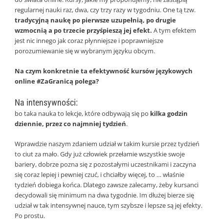
regularnej nauki raz, dwa, czy trzy razy w tygodniu. One tą tzw.
tradycyjną naukę po pierwsze uzupełnią, po drugie
wzmocnią a po trzecie przyśpieszą jej efekt.
A tym efektem
jest nic innego jak coraz płynniejsze i poprawniejsze
porozumiewanie się w wybranym języku obcym.
Na czym konkretnie ta efektywność kursów językowych
online #ZaGranicą polega?
Na intensywności:
bo taka nauka to lekcje, które odbywają się po
kilka godzin
dziennie, przez co najmniej tydzień
.
Wprawdzie naszym zdaniem udział w takim kursie przez tydzień
to ciut za mało. Gdy już człowiek przełamie wszystkie swoje
bariery, dobrze pozna się z pozostałymi uczestnikami i zaczyna
się coraz lepiej i pewniej czuć, i chciałby więcej, to … właśnie
tydzień dobiega końca. Dlatego zawsze zalecamy, żeby kursanci
decydowali się minimum na dwa tygodnie. Im dłużej bierze się
udział w tak intensywnej nauce, tym szybsze i lepsze są jej efekty.
Po prostu.